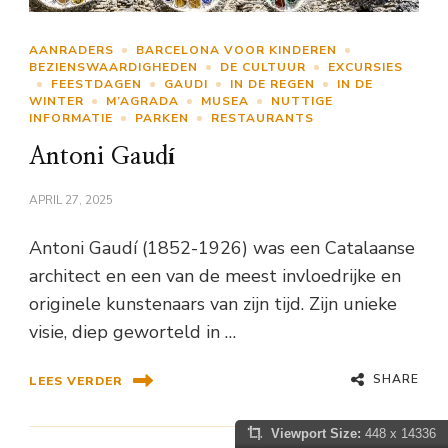
AANRADERS
BARCELONA VOOR KINDEREN
BEZIENSWAARDIGHEDEN
DE CULTUUR
EXCURSIES
FEESTDAGEN
GAUDI
IN DE REGEN
IN DE
WINTER
M’AGRADA
MUSEA
NUTTIGE
INFORMATIE
PARKEN
RESTAURANTS
Antoni Gaudí
APRIL 27, 2025
Antoni Gaudí (1852-1926) was een Catalaanse
architect en een van de meest invloedrijke en
originele kunstenaars van zijn tijd. Zijn unieke
visie, diep geworteld in …
SHARE
LEES VERDER
Viewport Size:
448 x 14336