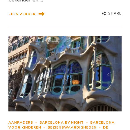
SHARE
LEES VERDER
AANRADERS
BARCELONA BY NIGHT
BARCELONA
VOOR KINDEREN
BEZIENSWAARDIGHEDEN
DE