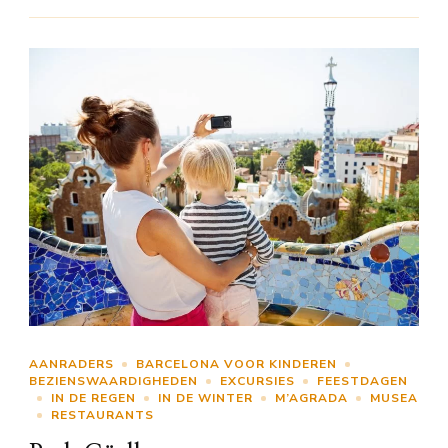
AANRADERS
BARCELONA VOOR KINDEREN
BEZIENSWAARDIGHEDEN
EXCURSIES
FEESTDAGEN
IN DE REGEN
IN DE WINTER
M’AGRADA
MUSEA
RESTAURANTS