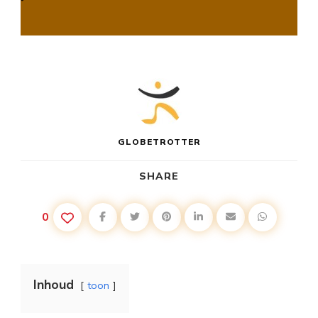
PICASSO
MUSEUM
IN
BARCELONA
GLOBETROTTER
SHARE
0
Inhoud
toon