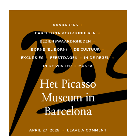
AANRADERS
BARCELONA VOOR KINDEREN
BEZIENSWAARDIGHEDEN
BORNE (EL BORN)
DE CULTUUR
EXCURSIES
FEESTDAGEN
IN DE REGEN
IN DE WINTER
MUSEA
Het Picasso
Museum in
Barcelona
ON
APRIL 27, 2025
LEAVE A COMMENT
HET