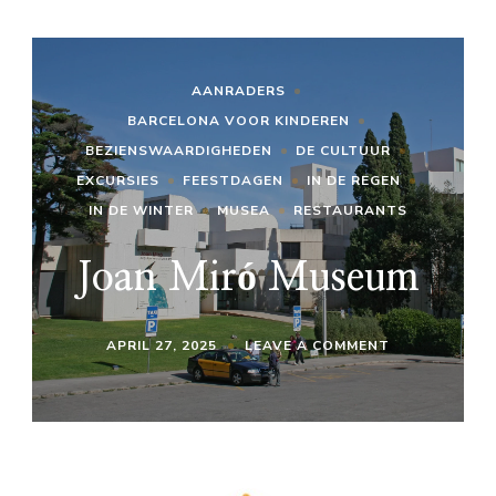
AANRADERS
BARCELONA VOOR KINDEREN
BEZIENSWAARDIGHEDEN
DE CULTUUR
EXCURSIES
FEESTDAGEN
IN DE REGEN
IN DE WINTER
MUSEA
RESTAURANTS
Joan Miró Museum
ON
APRIL 27, 2025
LEAVE A COMMENT
JOAN
MIRÓ
MUSEUM