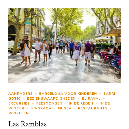
AANRADERS
BARCELONA VOOR KINDEREN
BARRI
GÓTIC
BEZIENSWAARDIGHEDEN
EL RAVAL
EXCURSIES
FEESTDAGEN
IN DE REGEN
IN DE
WINTER
M’AGRADA
MUSEA
RESTAURANTS
WINKELEN
Las Ramblas