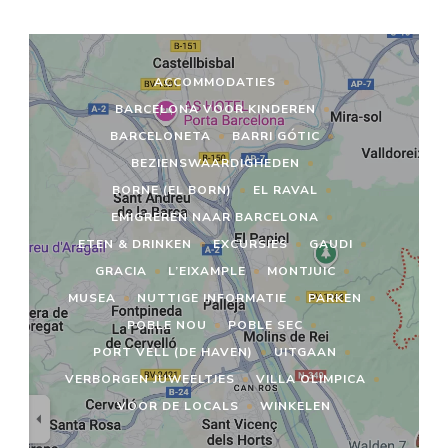
ACCOMMODATIES
BARCELONA VOOR KINDEREN
BARCELONETA
BARRI GÓTIC
BEZIENSWAARDIGHEDEN
BORNE (EL BORN)
EL RAVAL
EMIGREREN NAAR BARCELONA
ETEN & DRINKEN
EXCURSIES
GAUDI
GRACIA
L’EIXAMPLE
MONTJUIC
MUSEA
NUTTIGE INFORMATIE
PARKEN
POBLE NOU
POBLE SEC
PORT VELL (DE HAVEN)
UITGAAN
VERBORGEN JUWEELTJES
VILLA OLIMPICA
VOOR DE LOCALS
WINKELEN