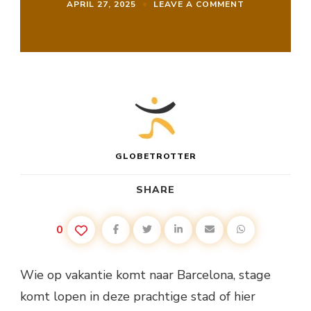
ON
APRIL 27, 2025
LEAVE A COMMENT
SPORTEN
IN
BARCELONA,
DAT
DOE
JE
TOCH
LEKKER
BUITEN!
GLOBETROTTER
SHARE
0
Wie op vakantie komt naar Barcelona, stage
komt lopen in deze prachtige stad of hier