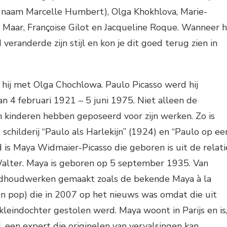
naam Marcelle Humbert), Olga Khokhlova, Marie-
Maar, Françoise Gilot en Jacqueline Roque. Wanneer hi
veranderde zijn stijl en kon je dit goed terug zien in
g hij met Olga Chochlowa. Paulo Picasso werd hij
 4 februari 1921 – 5 juni 1975. Niet alleen de
 kinderen hebben geposeerd voor zijn werken. Zo is
schilderij “Paulo als Harlekijn” (1924) en “Paulo op ee
d is Maya Widmaier-Picasso die geboren is uit de relati
lter. Maya is geboren op 5 september 1935. Van
dhoudwerken gemaakt zoals de bekende Maya à la
 pop) die in 2007 op het nieuws was omdat die uit
 kleindochter gestolen werd. Maya woont in Parijs en is
, een expert die originelen van vervalsingen kan