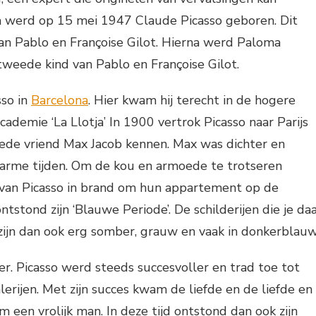
a werd op 15 mei 1947 Claude Picasso geboren. Dit
an Pablo en Françoise Gilot. Hierna werd Paloma
tweede kind van Pablo en Françoise Gilot.
so in
Barcelona
. Hier kwam hij terecht in de hogere
ademie ‘La Llotja’ In 1900 vertrok Picasso naar Parijs
oede vriend Max Jacob kennen. Max was dichter en
 arme tijden. Om de kou en armoede te trotseren
en van Picasso in brand om hun appartement op de
ntstond zijn ‘Blauwe Periode’. De schilderijen die je da
zijn dan ook erg somber, grauw en vaak in donkerblauw
r. Picasso werd steeds succesvoller en trad toe tot
lerijen. Met zijn succes kwam de liefde en de liefde en
 een vrolijk man. In deze tijd ontstond dan ook zijn