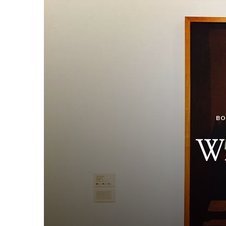
BO
Wi