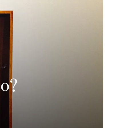
...?
so?