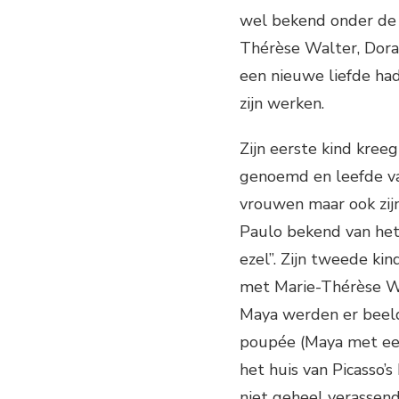
wel bekend onder de 
Thérèse Walter, Dora 
een nieuwe liefde had 
zijn werken.
Zijn eerste kind kree
genoemd en leefde van
vrouwen maar ook zijn
Paulo bekend van het 
ezel”. Zijn tweede kin
met Marie-Thérèse Wa
Maya werden er beel
poupée (Maya met een
het huis van Picasso’s
niet geheel verassend