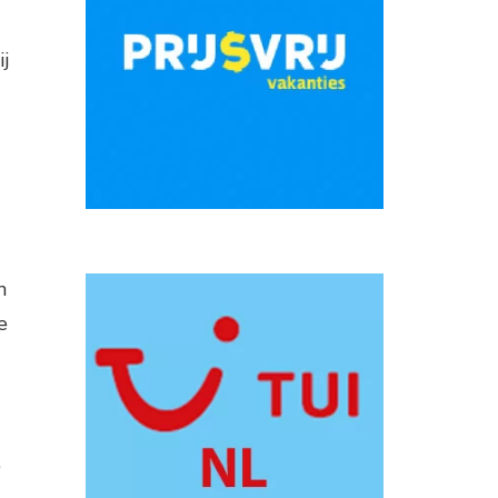
j
n
e
,