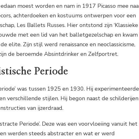
gedaan moest worden en nam in 1917 Picasso mee naa
decors, achterdoeken en kostuums ontwerpen voor een
chap, Les Ballets Russes. Hier ontstond zijn ‘Klassieke
trouwde met een lid van het balletgezelschap en kwam
 de elite. Zijn stijl werd renaissance en neoclassicisme,
ijn de beroemde Absintdrinker en Zelfportret.
istische Periode
 Periode’ was tussen 1925 en 1930. Hij experimenteerde
 verschillende stijlen. Hij begon naast de schilderijen
structies van ijzerdraad.
bstracte Periode’. Deze was een voorvloeiing vanuit het
rken werden steeds abstracter en wat er werd