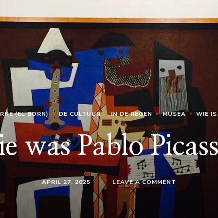
RNE (EL BORN)
DE CULTUUR
IN DE REGEN
MUSEA
WIE IS.
e was Pablo Picas
ON
APRIL 27, 2025
LEAVE A COMMENT
WIE
WAS
PABLO
PICASSO?