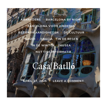
AANRADERS
BARCELONA BY NIGHT
BARCELONA VOOR KINDEREN
BEZIENSWAARDIGHEDEN
DE CULTUUR
GAUDI
GRACIA
IN DE REGEN
IN DE WINTER
MUSEA
NUTTIGE INFORMATIE
Casa Batlló
ON
APRIL 27, 2025
LEAVE A COMMENT
CASA
BATLLÓ