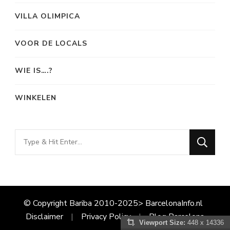
VILLA OLIMPICA
VOOR DE LOCALS
WIE IS….?
WINKELEN
Looking
for
Something?
© Copyright Bariba 2010-2025> BarcelonaInfo.nl
Disclaimer
Privacy Policy
Blog Barcelona
Viewport Size:
448 x 14336