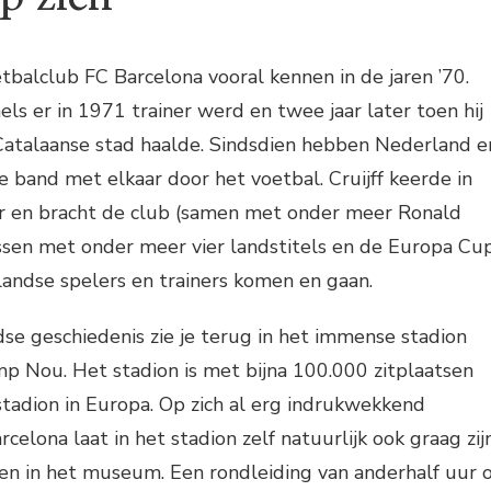
balclub FC Barcelona vooral kennen in de jaren ’70.
els er in 1971 trainer werd en twee jaar later toen hij
 Catalaanse stad haalde. Sindsdien hebben Nederland e
e band met elkaar door het voetbal. Cruijff keerde in
er en bracht de club (samen met onder meer Ronald
sen met onder meer vier landstitels en de Europa Cu
landse spelers en trainers komen en gaan.
e geschiedenis zie je terug in het immense stadion
p Nou. Het stadion is met bijna 100.000 zitplaatsen
tadion in Europa. Op zich al erg indrukwekkend
rcelona laat in het stadion zelf natuurlijk ook graag zij
zien in het museum. Een rondleiding van anderhalf uur o