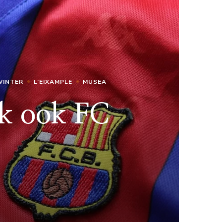
WINTER
L’EIXAMPLE
MUSEA
ek ook FC