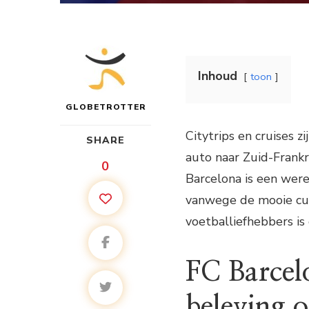
Inhoud
toon
GLOBETROTTER
Citytrips en cruises z
SHARE
auto naar Zuid-Frankri
0
Barcelona is een were
vanwege de mooie cul
voetballiefhebbers is
FC Barce
beleving o