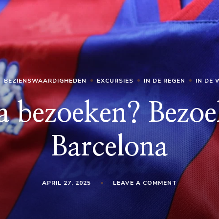
BEZIENSWAARDIGHEDEN
EXCURSIES
IN DE REGEN
IN DE 
a bezoeken? Bezo
Barcelona
ON
APRIL 27, 2025
LEAVE A COMMENT
BARCELONA
BEZOEKEN?
BEZOEK
OOK