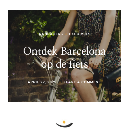
AANRADERS
EXCURSIES
Ontdek Barcelona
op de fiets
ON
APRIL 27, 2025
LEAVE A COMMENT
ONTDEK
BARCELONA
OP
DE
FIETS