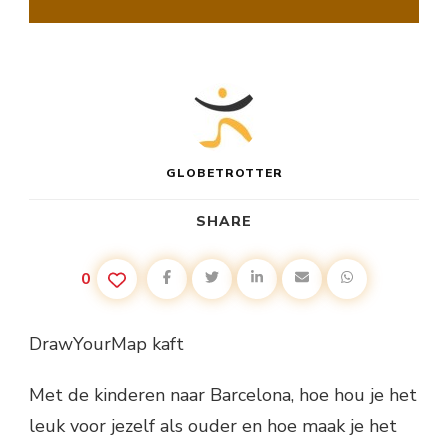
ZELF
EEN
KAART
EN
WIJS
JE
OUDERS
DE
WEG!
GLOBETROTTER
SHARE
0
DrawYourMap kaft
Met de kinderen naar Barcelona, hoe hou je het
leuk voor jezelf als ouder en hoe maak je het