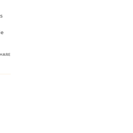
ks
de
HARE