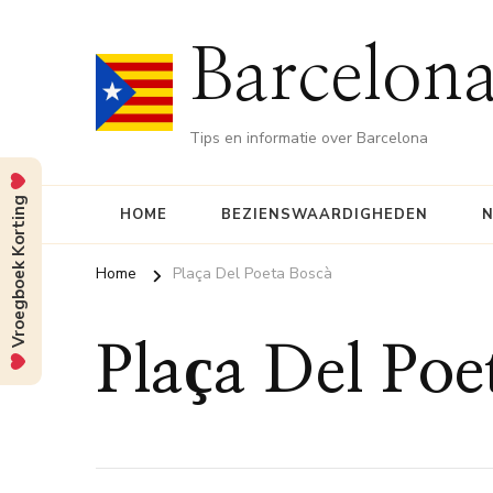
Barcelona
Tips en informatie over Barcelona
Vroegboek Korting
HOME
BEZIENSWAARDIGHEDEN
N
Home
Plaça Del Poeta Boscà
Plaça Del Poe