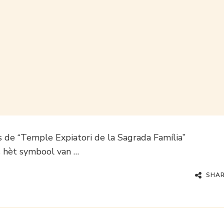
s de “Temple Expiatori de la Sagrada Família”
s hèt symbool van …
SHA