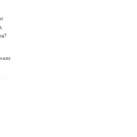
er
,
va?
HARE