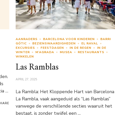
AANRADERS
BARCELONA VOOR KINDEREN
BARRI
GÓTIC
BEZIENSWAARDIGHEDEN
EL RAVAL
EXCURSIES
FEESTDAGEN
IN DE REGEN
IN DE
WINTER
M’AGRADA
MUSEA
RESTAURANTS
WINKELEN
Las Ramblas
den.
APRIL 27, 2025
ds
ia …
La Rambla: Het Kloppende Hart van Barcelona
La Rambla, vaak aangeduid als “Las Ramblas”
HARE
vanwege de verschillende secties waaruit het
bestaat, is zonder twijfel een …