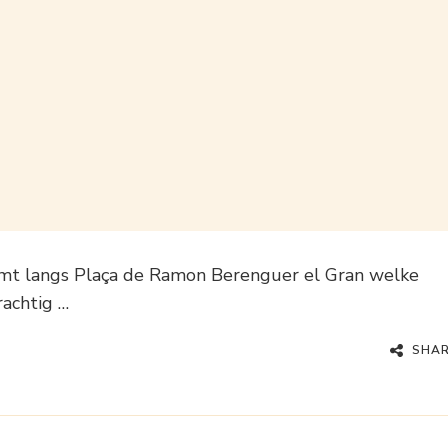
omt langs Plaça de Ramon Berenguer el Gran welke
rachtig …
SHA