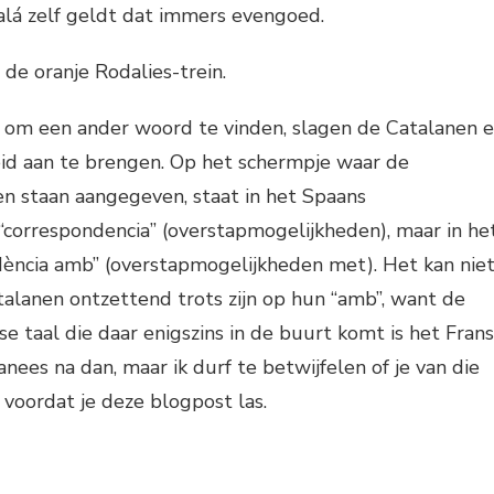
alá zelf geldt dat immers evengoed.
 de oranje Rodalies-trein.
kt om een ander woord te vinden, slagen de Catalanen e
eid aan te brengen. Op het schermpje waar de
n staan aangegeven, staat in het Spaans
 “correspondencia” (overstapmogelijkheden), maar in he
dència amb” (overstapmogelijkheden met). Het kan nie
alanen ontzettend trots zijn op hun “amb”, want de
 taal die daar enigszins in de buurt komt is het Frans
nees na dan, maar ik durf te betwijfelen of je van die
 voordat je deze blogpost las.