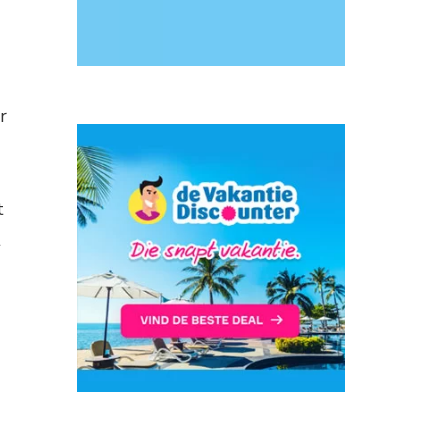
r
t
t