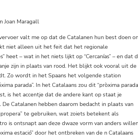
en Joan Maragall
r vervoer valt me op dat de Catalanen hun best doen o
jkt niet alleen uit het feit dat het regionale
” heet – wat in het niets lijkt op “Cercanías” – en dat 
nje zijn in plaats van rood. Het blijkt ook vooral uit de
dt. Zo wordt in het Spaans het volgende station
ima parada”. In het Catalaans zou dit “pròxima parada
eest, is het accentje dat de andere kant op staat je
n. De Catalanen hebben daarom bedacht in plaats van
propera” te gebruiken, wat zoiets betekent als
metro is ontsnapt aan deze dwaze vorm van anders wille
pròxima estació” door het ontbreken van de n Catalaans