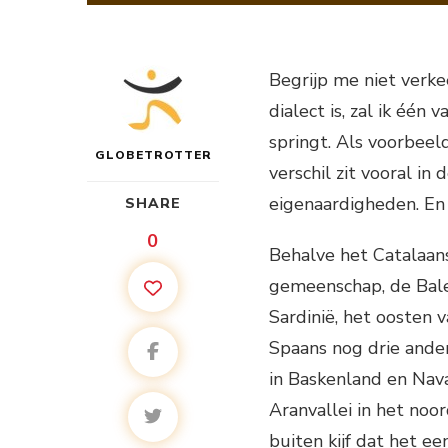
Begrijp me niet verk
dialect is, zal ik één
springt. Als voorbeeld
GLOBETROTTER
verschil zit vooral in
eigenaardigheden. En z
SHARE
0
Behalve het Catalaans
gemeenschap, de Balea
Sardinië, het oosten 
Spaans nog drie andere
in Baskenland en Nava
Aranvallei in het noo
buiten kijf dat het ee