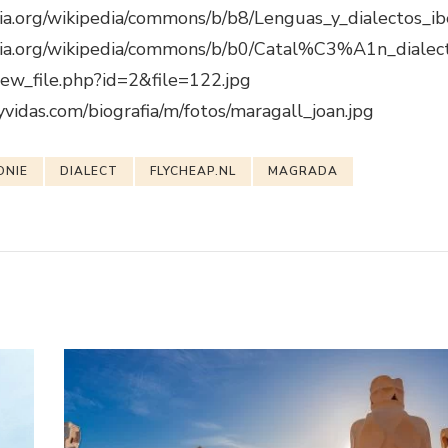
dia.org/wikipedia/commons/b/b8/Lenguas_y_dialectos_
dia.org/wikipedia/commons/b/b0/Catal%C3%A1n_dialec
view_file.php?id=2&file=122.jpg
yvidas.com/biografia/m/fotos/maragall_joan.jpg
ONIE
DIALECT
FLYCHEAP.NL
MAGRADA