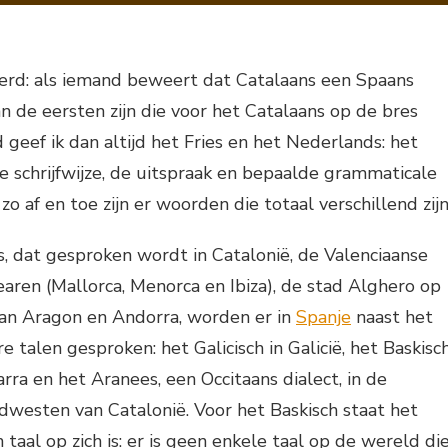
DE
REST
VAN
SPANJE
eerd: als iemand beweert dat Catalaans een Spaans
 van de eersten zijn die voor het Catalaans op de bres
 geef ik dan altijd het Fries en het Nederlands: het
 de schrijfwijze, de uitspraak en bepaalde grammaticale
o af en toe zijn er woorden die totaal verschillend zijn
, dat gesproken wordt in Catalonië, de Valenciaanse
ren (Mallorca, Menorca en Ibiza), de stad Alghero op
van Aragon en Andorra, worden er in
Spanje
naast het
 talen gesproken: het Galicisch in Galicië, het Baskisc
rra en het Aranees, een Occitaans dialect, in de
rdwesten van Catalonië. Voor het Baskisch staat het
n taal op zich is: er is geen enkele taal op de wereld di