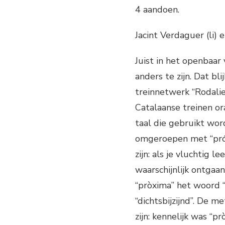
4 aandoen.
Jacint Verdaguer (li) 
Juist in het openbaa
anders te zijn. Dat bli
treinnetwerk “Rodalies
Catalaanse treinen ora
taal die gebruikt wor
omgeroepen met “próx
zijn: als je vluchtig l
waarschijnlijk ontgaa
“pròxima” het woord “
“dichtsbijzijnd”. De 
zijn: kennelijk was “