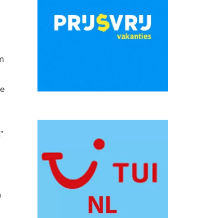
m
de
”
n